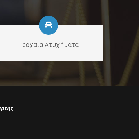
Τροχαία Ατυχήματα
άρτης