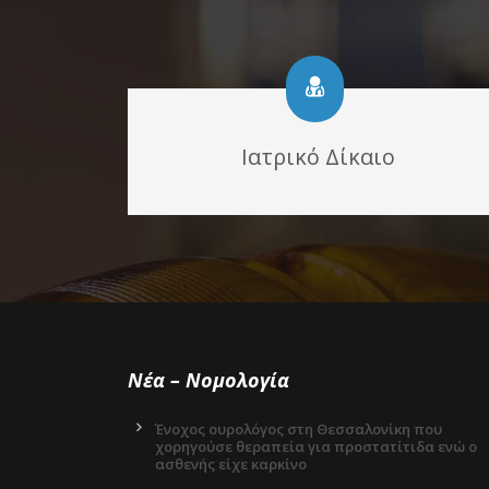
Ιατρικό Δίκαιο
Νέα – Νομολογία
Ένοχος ουρολόγος στη Θεσσαλονίκη που
χορηγούσε θεραπεία για προστατίτιδα ενώ ο
ασθενής είχε καρκίνο