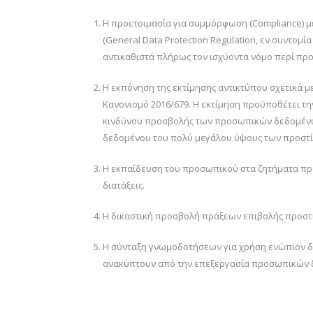
Η προετοιμασία για συμμόρφωση (Compliance) μ
(General Data Protection Regulation, εν συντομία
αντικαθιστά πλήρως τον ισχύοντα νόμο περί πρ
Η εκπόνηση της εκτίμησης αντικτύπου σχετικά μ
Κανονισμό 2016/679. Η εκτίμηση προϋποθέτει τη
κινδύνου προσβολής των προσωπικών δεδομένων
δεδομένου του πολύ μεγάλου ύψους των προστί
Η εκπαίδευση του προσωπικού στα ζητήματα πρ
διατάξεις.
Η δικαστική προσβολή πράξεων επιβολής προστ
Η σύνταξη γνωμοδοτήσεων για χρήση ενώπιον δι
ανακύπτουν από την επεξεργασία προσωπικών 