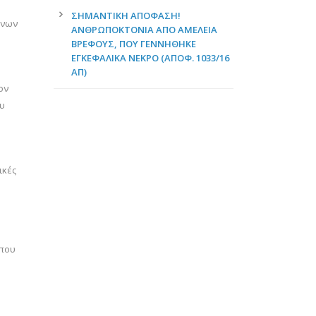
ΣΗΜΑΝΤΙΚΉ ΑΠΌΦΑΣΗ!
ένων
ΑΝΘΡΩΠΟΚΤΟΝΊΑ ΑΠΌ ΑΜΈΛΕΙΑ
ΒΡΈΦΟΥΣ, ΠΟΥ ΓΕΝΝΉΘΗΚΕ
ΕΓΚΕΦΑΛΙΚΆ ΝΕΚΡΌ (ΑΠΟΦ. 1033/16
ΑΠ)
ον
ου
ικές
 που