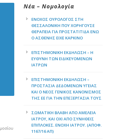
Νέα – Νομολογία
ΈΝΟΧΟΣ ΟΥΡΟΛΌΓΟΣ ΣΤΗ
ΘΕΣΣΑΛΟΝΊΚΗ ΠΟΥ ΧΟΡΗΓΟΎΣΕ
ΘΕΡΑΠΕΊΑ ΓΙΑ ΠΡΟΣΤΑΤΊΤΙΔΑ ΕΝΏ
Ο ΑΣΘΕΝΉΣ ΕΊΧΕ ΚΑΡΚΊΝΟ
ΕΠΙΣΤΗΜΟΝΙΚΉ ΕΚΔΉΛΩΣΗ – Η
ΕΥΘΎΝΗ ΤΩΝ ΕΙΔΙΚΕΥΌΜΕΝΩΝ
ΙΑΤΡΏΝ
ΕΠΙΣΤΗΜΟΝΙΚΉ ΕΚΔΉΛΩΣΗ –
ΠΡΟΣΤΑΣΊΑ ΔΕΔΟΜΈΝΩΝ ΥΓΕΊΑΣ
ΚΑΙ Ο ΝΈΟΣ ΓΕΝΙΚΌΣ ΚΑΝΟΝΙΣΜΌΣ
ΤΗΣ ΕΕ ΓΙΑ ΤΗΝ ΕΠΕΞΕΡΓΑΣΊΑ ΤΟΥΣ
ΣΩΜΑΤΙΚΉ ΒΛΆΒΗ ΑΠΌ ΑΜΈΛΕΙΑ
ΙΑΤΡΟΎ, ΚΑΙ ΌΧΙ ΑΠΌ ΣΥΝΉΘΕΙΣ
ΕΠΙΠΛΟΚΈΣ. ΕΝΟΧΉ ΙΑΤΡΟΎ. (ΑΠΟΦ.
ημοσίου
1167/16 ΑΠ)