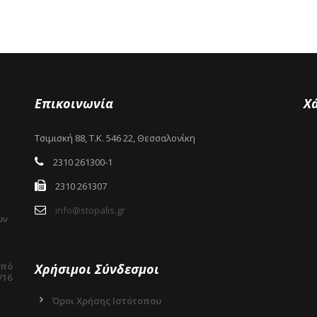
Επικοινωνία
Χ
Τσιμισκή 88, Τ.Κ. 546 22, Θεσσαλονίκη
2310 261300-1
2310 261307
info@stopalis.gr
ων
από
Χρήσιμοι Σύνδεσμοι
/16
Όροι Χρήσης Ιστότοπου