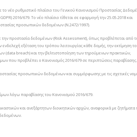
ε το νέο ρυθμιστικό πλαίσιο του Γενικού Κανονισμού Προστασίας Δεδομ
 GDPR) 2016/679. Το νέο πλαίσιο τίθεται σε εφαρμογή την 25.05.2018 και
οστασίας προσωπικών δεδομένων (Ν.2472/1997).
ε την προστασία δεδομένων (Risk Assessment), όπως προβλέπεται από τ
ν ενδελεχή εξέταση του τρόπου λειτουργίας κάθε δομής, την εκτίμηση τ
 (data breach) και την βελτιστοποίηση των τηρούμενων πρακτικών,
μων που προβλέπει ο Κανονισμός 2016/679 σε περιπτώσεις παραβίασης.
οστασίας προσωπικών δεδομένων και συμμόρφωσης με τις σχετικές νομ
ίμων λόγω παραβίασης του Κανονισμού 2016/679.
καστικών και ανεξάρτητων διοικητικών αρχών, αναφορικά με ζητήματα
δεδομένων.