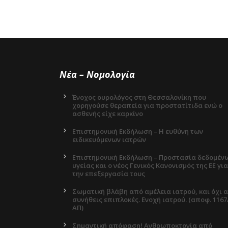
Νέα – Νομολογία
Ένοχος ουρολόγος στη Θεσσαλονίκη που
χορηγούσε θεραπεία για προστατίτιδα ενώ ο
ασθενής είχε καρκίνο
Επιστημονική Εκδήλωση – Η ευθύνη των
ειδικευόμενων ιατρών
Επιστημονική Εκδήλωση – Προστασία δεδομέν
υγείας και ο νέος Γενικός Κανονισμός της ΕΕ για
την επεξεργασία τους
Σωματική βλάβη από αμέλεια ιατρού, και όχι 
συνήθεις επιπλοκές. Ενοχή ιατρού. (αποφ. 1167
ΑΠ)
Σημαντική απόφαση! Ανθρωποκτονία από